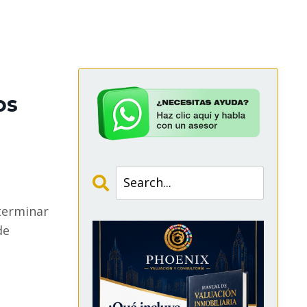
os
terminar
de