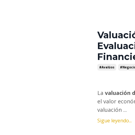
Valuaci
Evaluac
Financi
#avalúos
#negocio
La
valuación 
el valor econ
valuación ...
Sigue leyendo...