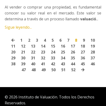
Al vender o comprar una propiedad,
es fundamental
conocer su valor real en el mercado.
Este valor se
determina a través de un proceso llamado
valuació
...
Sigue leyendo...
1
2
3
4
5
6
7
8
9
10
11
12
13
14
15
16
17
18
19
20
21
22
23
24
25
26
27
28
29
30
31
32
33
34
35
36
37
38
39
40
41
42
43
44
45
46
47
48
49
50
51
52
© 2026 Instituto de Valuación. Todos los Derechos
Reservados.